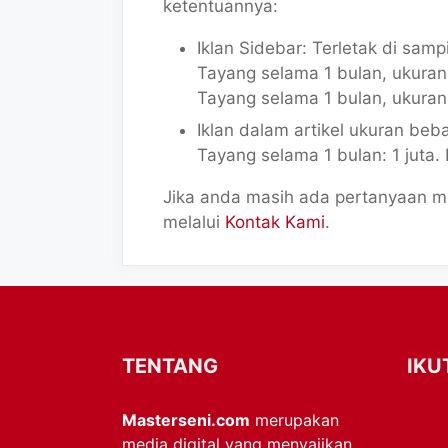
ketentuannya:
Iklan Sidebar: Terletak di sam
Tayang selama 1 bulan, ukura
Tayang selama 1 bulan, ukura
Iklan dalam artikel ukuran beb
Tayang selama 1 bulan: 1 juta. 
Jika anda masih ada pertanyaan me
melalui
Kontak Kami
.
TENTANG
IKU
Masterseni.com
merupakan
media digital yang menyajikan