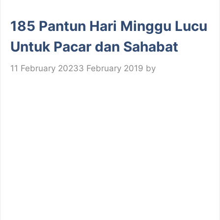
185 Pantun Hari Minggu Lucu
Untuk Pacar dan Sahabat
11 February 2023
3 February 2019
by