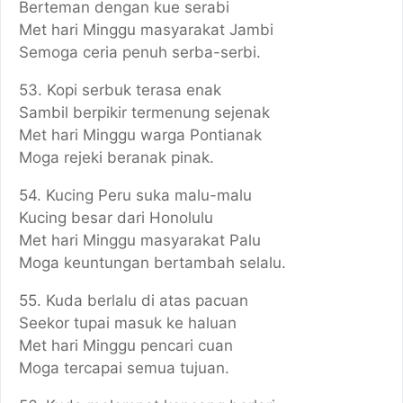
Berteman dengan kue serabi
Met hari Minggu masyarakat Jambi
Semoga ceria penuh serba-serbi.
53. Kopi serbuk terasa enak
Sambil berpikir termenung sejenak
Met hari Minggu warga Pontianak
Moga rejeki beranak pinak.
54. Kucing Peru suka malu-malu
Kucing besar dari Honolulu
Met hari Minggu masyarakat Palu
Moga keuntungan bertambah selalu.
55. Kuda berlalu di atas pacuan
Seekor tupai masuk ke haluan
Met hari Minggu pencari cuan
Moga tercapai semua tujuan.