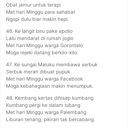
Obat jamur untuk terapi
Met hari Minggu para sahabat
Ngopi dulu biar makin hepi.
46. Ke langit biru pake apollo
Lalu mendarat di rumah joglo
Met hari Minggu warga Gorontalo
Moga rejeki datang berkilo-kilo.
47. Ke sungai Maluku membawa serbuk
Serbuk merah dibuat pupuk
Met hari Minggu warga Facebook
Moga kebahagiaan makin menumpuk.
48. Kembang kertas dihisap kumbang
Kumbang pergi ke dalam lubang
Met hari Minggu warga Palembang
Liburan tenang, pikiran tak bercabang.