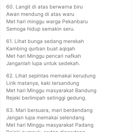
60. Langit di atas berwarna biru
Awan mendung di atas waru
Met hari minggu warga Pekanbaru
Semoga hidup semakin seru.
61. Lihat bunga sedang merekah
Kambing qurban buat aqiqah
Met hari Minggu pencari nafkah
Janganlah lupa untuk sedekah.
62. Lihat sepintas memakai kerudung
Lirik matanya, kaki tersandung
Met hari Minggu masyarakat Bandung
Rejeki berlimpah setinggi gedung.
63. Mari bersuara, mari berdendang
Jangan lupa memakai selendang
Met hari Minggu masyarakat Padang