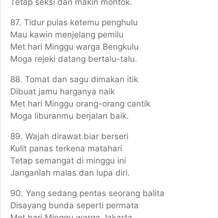
Tetap seksi dan makin montok.
87. Tidur pulas ketemu penghulu
Mau kawin menjelang pemilu
Met hari Minggu warga Bengkulu
Moga rejeki datang bertalu-talu.
88. Tomat dan sagu dimakan itik
Dibuat jamu harganya naik
Met hari Minggu orang-orang cantik
Moga liburanmu berjalan baik.
89. Wajah dirawat biar berseri
Kulit panas terkena matahari
Tetap semangat di minggu ini
Janganlah malas dan lupa diri.
90. Yang sedang pentas seorang balita
Disayang bunda seperti permata
Met hari Minggu warga Jakarta