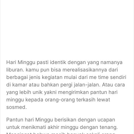
Hari Minggu pasti identik dengan yang namanya
liburan. kamu pun bisa merealisasikannya dari
berbagai jenis kegiatan mulai dari me time sendiri
di kamar atau bahkan pergi jalan-jalan. Atau cara
yang lebih unik yakni mengirimkan pantun hari
minggu kepada orang-orang terkasih lewat
sosmed.
Pantun hari Minggu berisikan dengan ucapan
untuk menikmati akhir minggu dengan tenang.