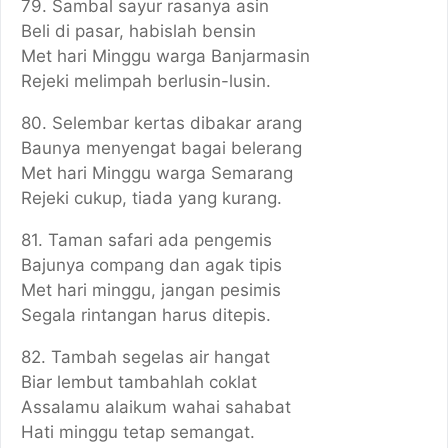
79. Sambal sayur rasanya asin
Beli di pasar, habislah bensin
Met hari Minggu warga Banjarmasin
Rejeki melimpah berlusin-lusin.
80. Selembar kertas dibakar arang
Baunya menyengat bagai belerang
Met hari Minggu warga Semarang
Rejeki cukup, tiada yang kurang.
81. Taman safari ada pengemis
Bajunya compang dan agak tipis
Met hari minggu, jangan pesimis
Segala rintangan harus ditepis.
82. Tambah segelas air hangat
Biar lembut tambahlah coklat
Assalamu alaikum wahai sahabat
Hati minggu tetap semangat.