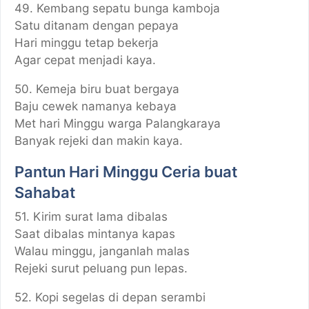
49. Kembang sepatu bunga kamboja
Satu ditanam dengan pepaya
Hari minggu tetap bekerja
Agar cepat menjadi kaya.
50. Kemeja biru buat bergaya
Baju cewek namanya kebaya
Met hari Minggu warga Palangkaraya
Banyak rejeki dan makin kaya.
Pantun Hari Minggu Ceria buat
Sahabat
51. Kirim surat lama dibalas
Saat dibalas mintanya kapas
Walau minggu, janganlah malas
Rejeki surut peluang pun lepas.
52. Kopi segelas di depan serambi