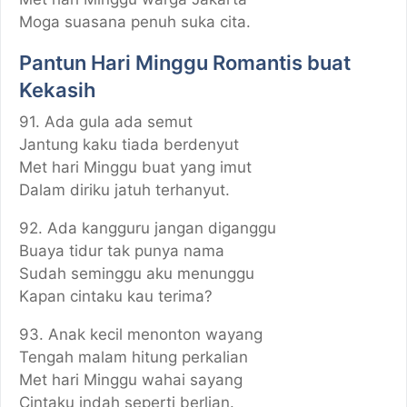
Moga suasana penuh suka cita.
Pantun Hari Minggu Romantis buat
Kekasih
91. Ada gula ada semut
Jantung kaku tiada berdenyut
Met hari Minggu buat yang imut
Dalam diriku jatuh terhanyut.
92. Ada kangguru jangan diganggu
Buaya tidur tak punya nama
Sudah seminggu aku menunggu
Kapan cintaku kau terima?
93. Anak kecil menonton wayang
Tengah malam hitung perkalian
Met hari Minggu wahai sayang
Cintaku indah seperti berlian.