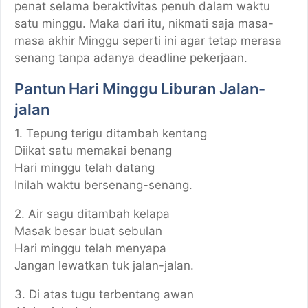
penat selama beraktivitas penuh dalam waktu
satu minggu. Maka dari itu, nikmati saja masa-
masa akhir Minggu seperti ini agar tetap merasa
senang tanpa adanya deadline pekerjaan.
Pantun Hari Minggu Liburan Jalan-
jalan
1. Tepung terigu ditambah kentang
Diikat satu memakai benang
Hari minggu telah datang
Inilah waktu bersenang-senang.
2. Air sagu ditambah kelapa
Masak besar buat sebulan
Hari minggu telah menyapa
Jangan lewatkan tuk jalan-jalan.
3. Di atas tugu terbentang awan